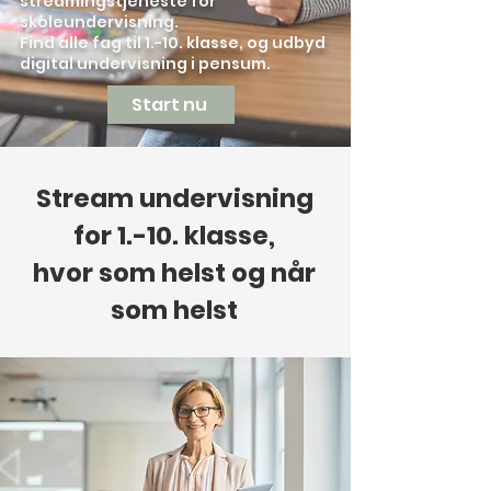
streamingstjeneste for
skoleundervisning.
Find alle fag til 1.-10. klasse,
og udbyd
digital undervisning i pensum.
Start nu
Stream undervisning
for 1.-10. klasse,
hvor som helst og når
som helst