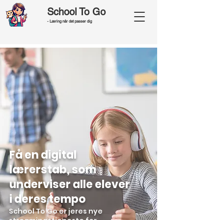
School To Go
- Læring når det passer dig
Få en digital
lærerstab, som
underviser alle elever
i deres tempo
School To Go er jeres nye