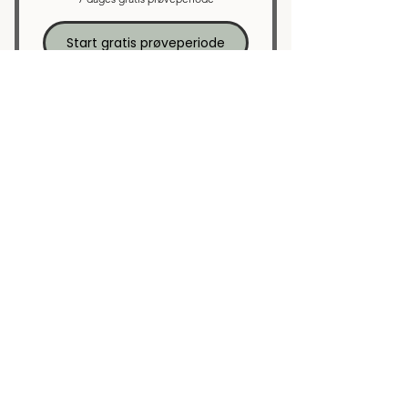
Start gratis prøveperiode
Ét klassetrin eller flere?
Du kan vælge mellem to typer adgang:
Adgang til ét klassetrin
Hvis dit barn kun har brug for hjælp til et